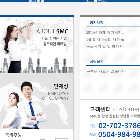
고객센터
공지사항
2015년 하계 휴가공지..
5월 회사야유회 사진 올..
근로자의 날 및 회사 야..
사업부서 확장에 따른 사..
모바일 통합검색 광고 U..
상담문의
쇼핑몰 외주 표준제작상품..
등록된 자료가 없습니다
광고상품 및 포트폴리오 ..
온라인광고 마케팅관련 유..
새로운 페이지 리뉴얼 작..